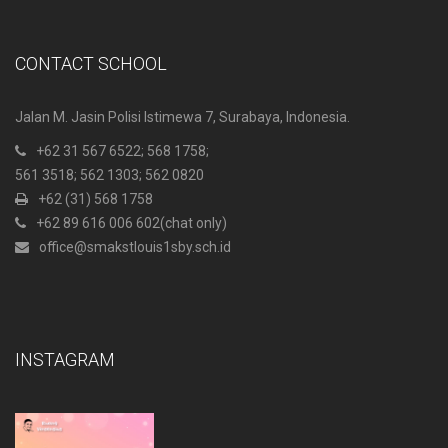
CONTACT SCHOOL
Jalan M. Jasin Polisi Istimewa 7, Surabaya, Indonesia.
+62 31 567 6522
; 568 1758;
561 3518; 562 1303; 562 0820
+62 (31) 568 1758
+62 89 616 006 602
(chat only)
office@smakstlouis1sby.sch.id
INSTAGRAM