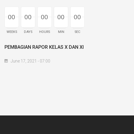
00
00
00
00
00
00
00
00
00
00
00
00
00
00
00
WEEKS
DAYS
HOURS
MIN
SEC
PEMBAGIAN RAPOR KELAS X DAN XI
June 17, 2021 - 07:00