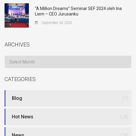
“A Million Dreams” Seminar SEF 2024 oleh Ina
Liem – CEO Jurusanku
September 04, 2024
ARCHIVES
Archives
CATEGORIES
Blog
(1)
Hot News
(18)
News
(24)