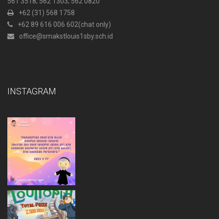
561 3518; 562 1303; 562 0820
+62 (31) 568 1758
+62 89 616 006 602
(chat only)
office@smakstlouis1sby.sch.id
INSTAGRAM