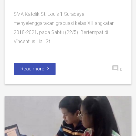
SMA Katolik St. Louis 1 Surabaya
menyelenggarakan graduasi kelas XII angkatan
2018-2021, pada Sabtu (22/5). Bertempat di
Vincentius Hall St.
Read more
0