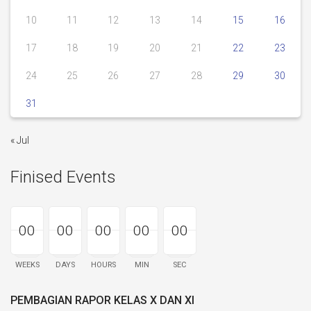
10
11
12
13
14
15
16
17
18
19
20
21
22
23
24
25
26
27
28
29
30
31
« Jul
Finised Events
00
00
00
00
00
00
00
00
00
00
00
00
00
00
00
WEEKS
DAYS
HOURS
MIN
SEC
PEMBAGIAN RAPOR KELAS X DAN XI