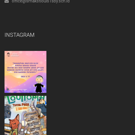
office@smakstlouis1sby.sch.id
INSTAGRAM