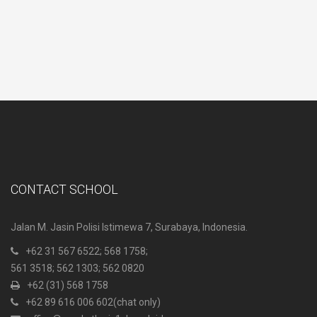
CONTACT SCHOOL
Jalan M. Jasin Polisi Istimewa 7, Surabaya, Indonesia.
+62 31 567 6522
; 568 1758;
561 3518; 562 1303; 562 0820
+62 (31) 568 1758
+62 89 616 006 602
(chat only)