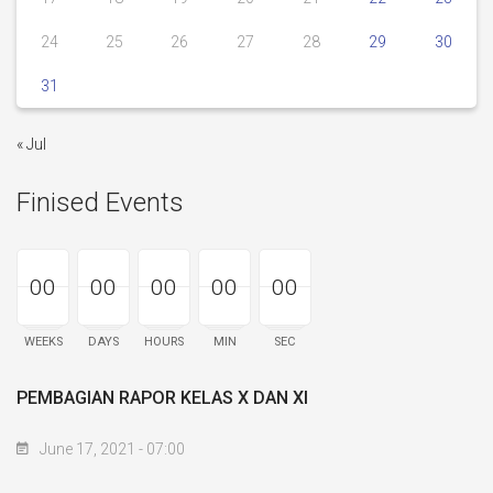
24
25
26
27
28
29
30
31
« Jul
Finised Events
00
00
00
00
00
00
00
00
00
00
00
00
00
00
00
WEEKS
DAYS
HOURS
MIN
SEC
PEMBAGIAN RAPOR KELAS X DAN XI
June 17, 2021 - 07:00