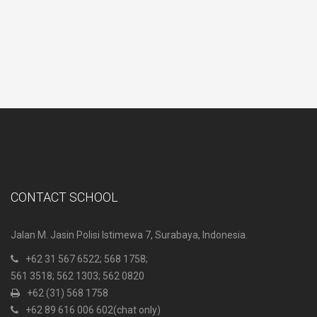
CONTACT SCHOOL
Jalan M. Jasin Polisi Istimewa 7, Surabaya, Indonesia.
+62 31 567 6522
; 568 1758;
561 3518; 562 1303; 562 0820
+62 (31) 568 1758
+62 89 616 006 602
(chat only)