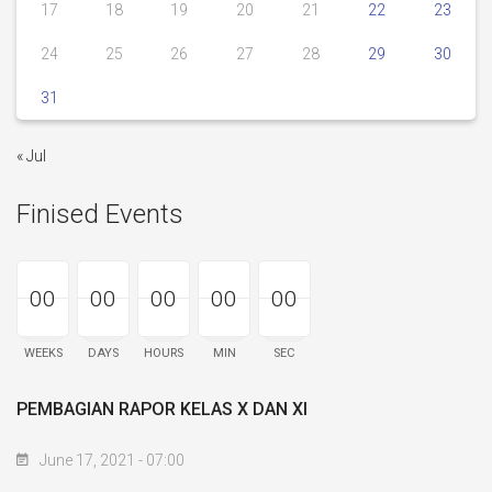
17
18
19
20
21
22
23
24
25
26
27
28
29
30
31
« Jul
Finised Events
00
00
00
00
00
00
00
00
00
00
00
00
00
00
00
WEEKS
DAYS
HOURS
MIN
SEC
PEMBAGIAN RAPOR KELAS X DAN XI
June 17, 2021 - 07:00