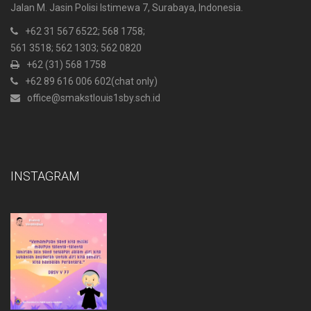
Jalan M. Jasin Polisi Istimewa 7, Surabaya, Indonesia.
+62 31 567 6522
; 568 1758;
561 3518; 562 1303; 562 0820
+62 (31) 568 1758
+62 89 616 006 602
(chat only)
office@smakstlouis1sby.sch.id
INSTAGRAM