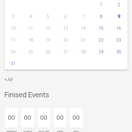
1
2
9
3
4
5
6
7
8
10
11
12
13
14
15
16
17
18
19
20
21
22
23
24
25
26
27
28
29
30
31
« Jul
Finised Events
00
00
00
00
00
00
00
00
00
00
00
00
00
00
00