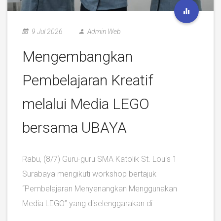
9 Jul 2026
Admin Web
Mengembangkan
Pembelajaran Kreatif
melalui Media LEGO
bersama UBAYA
Rabu, (8/7) Guru-guru SMA Katolik St. Louis 1
Surabaya mengikuti workshop bertajuk
“Pembelajaran Menyenangkan Menggunakan
Media LEGO” yang diselenggarakan di