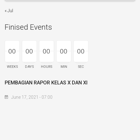
« Jul
Finised Events
00
00
00
00
00
00
00
00
00
00
00
00
00
00
00
WEEKS
DAYS
HOURS
MIN
SEC
PEMBAGIAN RAPOR KELAS X DAN XI
June 17, 2021 - 07:00