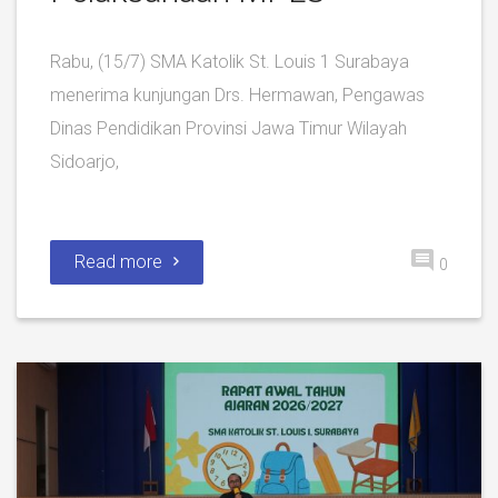
Rabu, (15/7) SMA Katolik St. Louis 1 Surabaya
menerima kunjungan Drs. Hermawan, Pengawas
Dinas Pendidikan Provinsi Jawa Timur Wilayah
Sidoarjo,
Read more
0