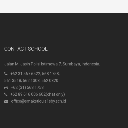
CONTACT SCHOOL
Jalan M. Jasin Polisi Istimewa 7, Surabaya, Indonesia.
+62 31 567 6522
; 568 1758;
561 3518; 562 1303; 562 0820
+62 (31) 568 1758
+62 89 616 006 602
(chat only)
office@smakstlouis1sby.sch.id