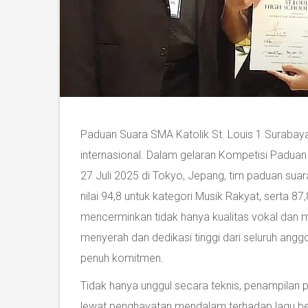
Paduan Suara SMA Katolik St. Louis 1 Surabay
internasional. Dalam gelaran Kompetisi Padua
27 Juli 2025 di Tokyo, Jepang, tim paduan sua
nilai 94,8 untuk kategori Musik Rakyat, serta 8
mencerminkan tidak hanya kualitas vokal dan mu
menyerah dan dedikasi tinggi dari seluruh anggo
penuh komitmen.
Tidak hanya unggul secara teknis, penampilan pa
lewat penghayatan mendalam terhadap lagu ber