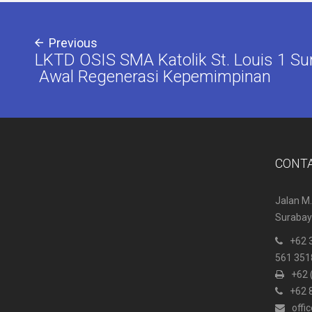
Previous
LKTD OSIS SMA Katolik St. Louis 1 Sur
Awal Regenerasi Kepemimpinan
CONT
Jalan M.
Surabaya
+62 
561 351
+62 
+62 
offi