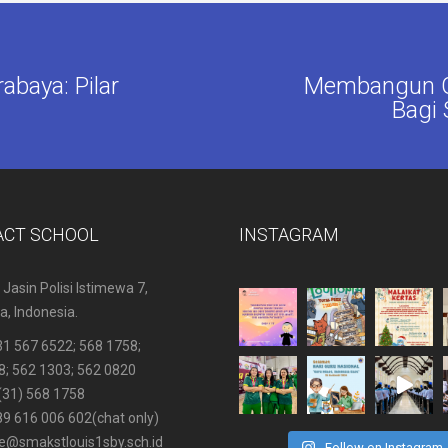
abaya: Pilar
Membangun G
Bagi 
ACT SCHOOL
INSTAGRAM
 Jasin Polisi Istimewa 7,
, Indonesia.
31 567 6522
; 568 1758;
8; 562 1303; 562 0820
(31) 568 1758
89 616 006 602
(chat only)
ce@smakstlouis1sby.sch.id
Follow on Instagram