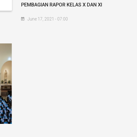
PEMBAGIAN RAPOR KELAS X DAN XI
June 17, 2021 - 07:00
Matrikulasi Kelas X: Membangun
Pertemuan O