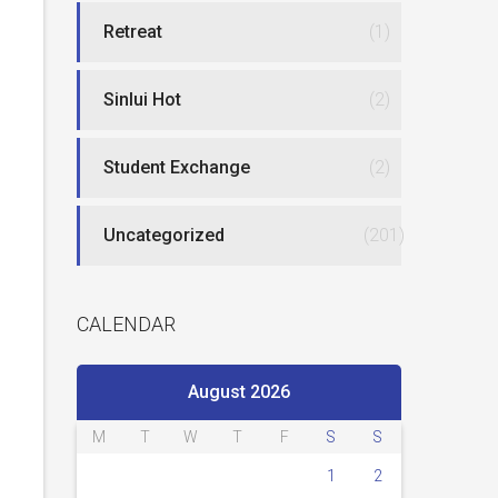
Retreat
(1)
Sinlui Hot
(2)
Student Exchange
(2)
Uncategorized
(201)
CALENDAR
August 2026
M
T
W
T
F
S
S
1
2