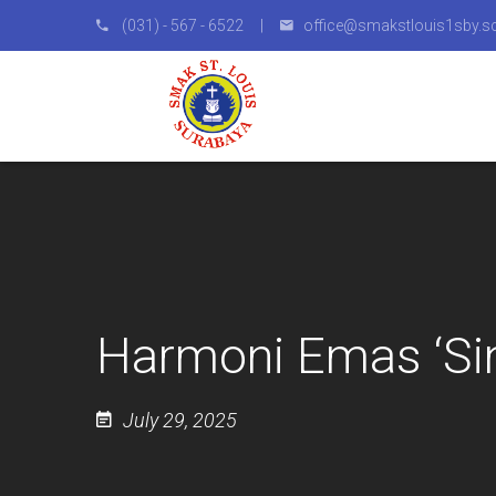
(031) - 567 - 6522 |
office@smakstlouis1sby.sc
Harmoni Emas ‘Sin
July 29, 2025