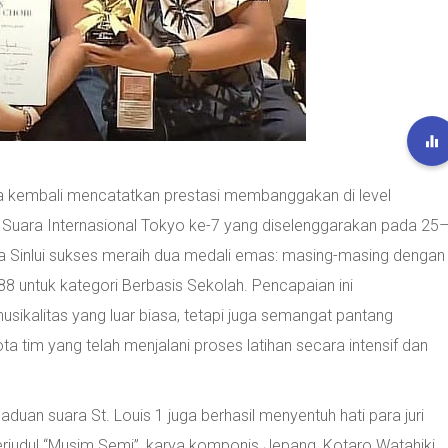
a kembali mencatatkan prestasi membanggakan di level
n Suara Internasional Tokyo ke-7 yang diselenggarakan pada 25
ra Sinlui sukses meraih dua medali emas: masing-masing dengan
7,88 untuk kategori Berbasis Sekolah. Pencapaian ini
sikalitas yang luar biasa, tetapi juga semangat pantang
ta tim yang telah menjalani proses latihan secara intensif dan
duan suara St. Louis 1 juga berhasil menyentuh hati para juri
judul “Musim Semi”, karya komponis Jepang, Kotaro Watahiki.