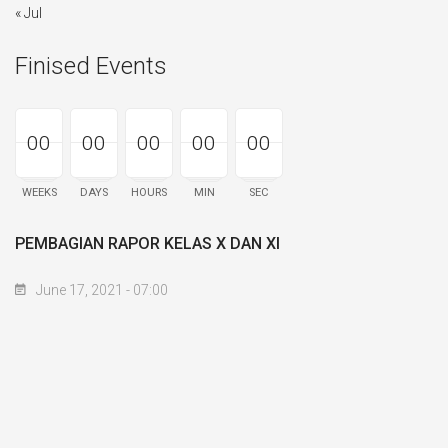
« Jul
Finised Events
00
00
00
00
00
00
00
00
00
00
00
00
00
00
00
WEEKS
DAYS
HOURS
MIN
SEC
PEMBAGIAN RAPOR KELAS X DAN XI
June 17, 2021 - 07:00