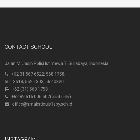
CONTACT SCHOOL
Jalan M. Jasin Polisi Istimewa 7, Surabaya, Indonesia.
+62 31 567 6522
; 568 1758;
561 3518; 562 1303; 562 0820
+62 (31) 568 1758
+62 89 616 006 602
(chat only)
office@smakstlouis1sby.sch.id
INSTAGRAM