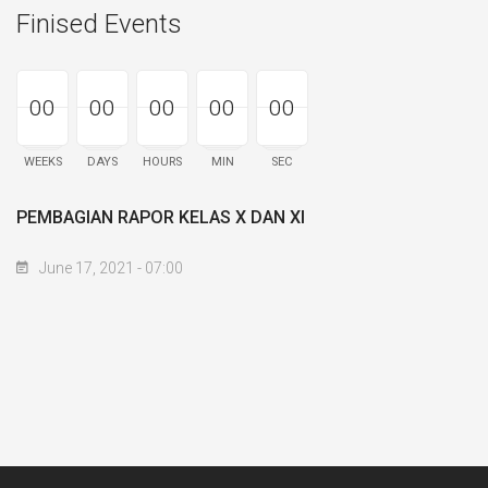
Finised Events
00
00
00
00
00
00
00
00
00
00
00
00
00
00
00
WEEKS
DAYS
HOURS
MIN
SEC
PEMBAGIAN RAPOR KELAS X DAN XI
June 17, 2021 - 07:00