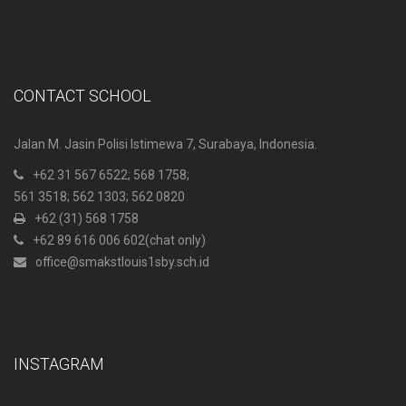
CONTACT SCHOOL
Jalan M. Jasin Polisi Istimewa 7, Surabaya, Indonesia.
+62 31 567 6522
; 568 1758;
561 3518; 562 1303; 562 0820
+62 (31) 568 1758
+62 89 616 006 602
(chat only)
office@smakstlouis1sby.sch.id
INSTAGRAM